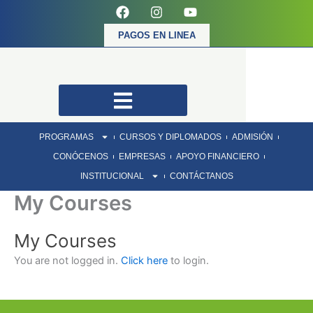
F
I
Y
Ir
a
n
o
al
c
s
u
PAGOS EN LINEA
contenido
e
t
t
b
a
u
o
g
b
o
r
e
k
a
m
PROGRAMAS
CURSOS Y DIPLOMADOS
ADMISIÓN
CONÓCENOS
EMPRESAS
APOYO FINANCIERO
INSTITUCIONAL
CONTÁCTANOS
My Courses
My Courses
You are not logged in.
Click here
to login.