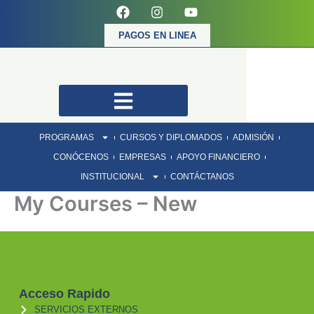
F
I
Y
Ir
a
n
o
al
c
s
u
PAGOS EN LINEA
contenido
e
t
t
b
a
u
o
g
b
o
r
e
k
a
m
PROGRAMAS
CURSOS Y DIPLOMADOS
ADMISIÓN
CONÓCENOS
EMPRESAS
APOYO FINANCIERO
INSTITUCIONAL
CONTÁCTANOS
My Courses – New
Acceso Rapido
SERVICIOS EXTERNOS