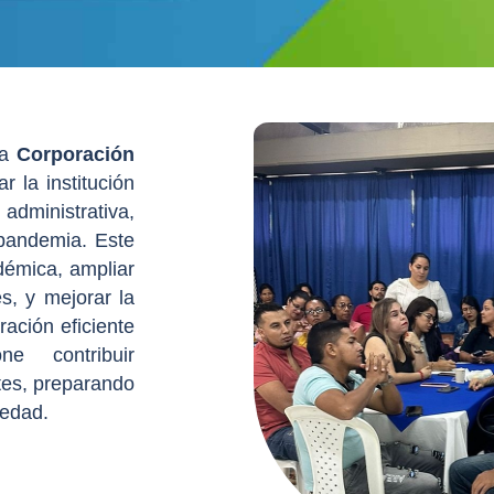
la
Corporación
r la institución
ministrativa,
-pandemia. Este
démica, ampliar
s, y mejorar la
ración eficiente
ne contribuir
ntes, preparando
iedad.