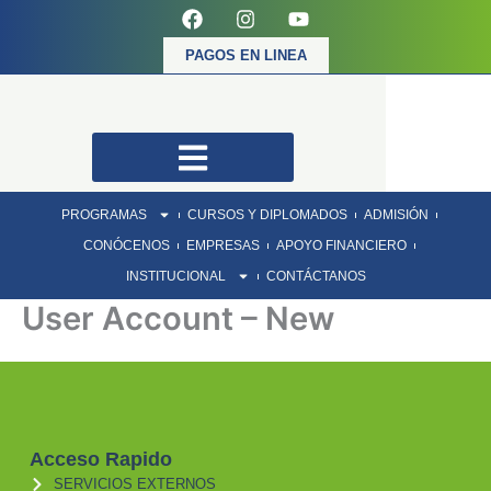
F
I
Y
Ir
a
n
o
al
c
s
u
PAGOS EN LINEA
contenido
e
t
t
b
a
u
o
g
b
o
r
e
k
a
m
PROGRAMAS
CURSOS Y DIPLOMADOS
ADMISIÓN
CONÓCENOS
EMPRESAS
APOYO FINANCIERO
INSTITUCIONAL
CONTÁCTANOS
User Account – New
Acceso Rapido
SERVICIOS EXTERNOS