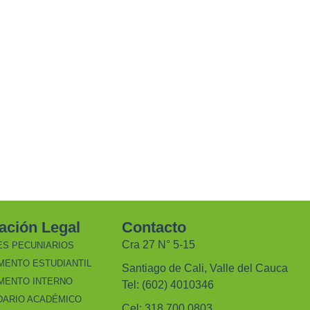
ación Legal
Contacto
Cra 27 N° 5-15
ES PECUNIARIOS
MENTO ESTUDIANTIL
Santiago de Cali, Valle del Cauca
MENTO INTERNO
Tel: (602) 4010346
DARIO ACADÉMICO
Cel: 318 700 0803