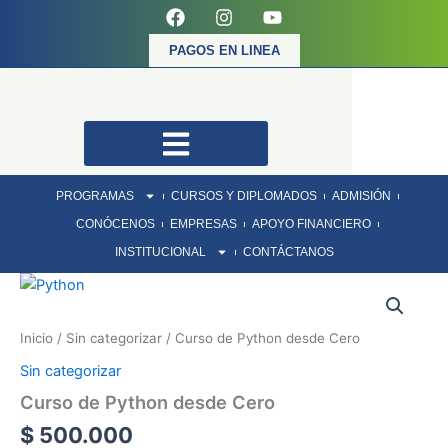
F
I
Y
Ir
a
n
o
al
c
s
u
PAGOS EN LINEA
contenido
e
t
t
b
a
u
o
g
b
o
r
e
k
a
m
PROGRAMAS
CURSOS Y DIPLOMADOS
ADMISIÓN
CONÓCENOS
EMPRESAS
APOYO FINANCIERO
INSTITUCIONAL
CONTÁCTANOS
Curso
de
Python
Inicio
/
Sin categorizar
/ Curso de Python desde Cero
desde
Cero
Sin categorizar
cantidad
Curso de Python desde Cero
$
500.000