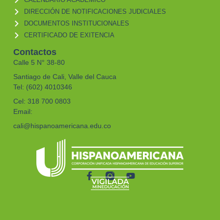
DIRECCIÓN DE NOTIFICACIONES JUDICIALES
DOCUMENTOS INSTITUCIONALES
CERTIFICADO DE EXITENCIA
Contactos
Calle 5 N° 38-80
Santiago de Cali, Valle del Cauca
Tel: (602) 4010346
Cel: 318 700 0803
Email:
cali@hispanoamericana.edu.co
F
Y
a
o
c
u
e
t
b
u