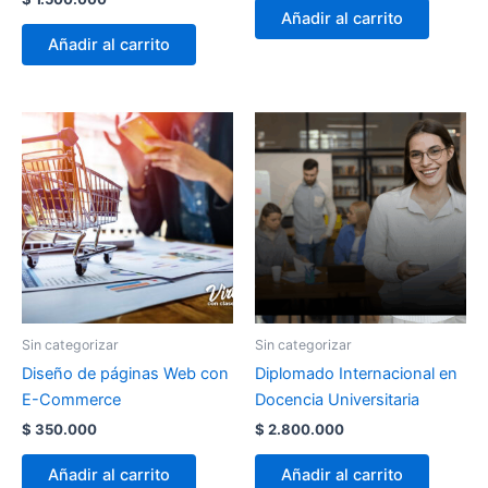
Añadir al carrito
Añadir al carrito
Sin categorizar
Sin categorizar
Diseño de páginas Web con
Diplomado Internacional en
E-Commerce
Docencia Universitaria
$
350.000
$
2.800.000
Añadir al carrito
Añadir al carrito