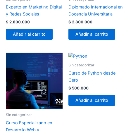
Experto en Marketing Digital
Diplomado Internacional en
y Redes Sociales
Docencia Universitaria
$
2.800.000
$
2.800.000
Añadir al carrito
Añadir al carrito
Sin categorizar
Curso de Python desde
Cero
$
500.000
Añadir al carrito
Sin categorizar
Curso Especializado en
Desarrollo Web y