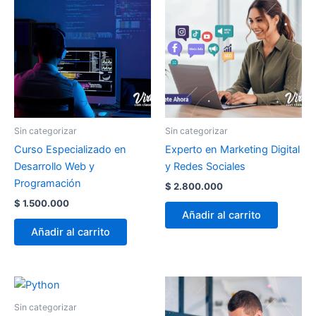
Sin categorizar
Sin categorizar
Curso Especializado en
Experto en Marketing Digital
Desarrollo Web y
y Redes Sociales
Programación
$
2.800.000
$
1.500.000
Añadir al carrito
Añadir al carrito
Sin categorizar