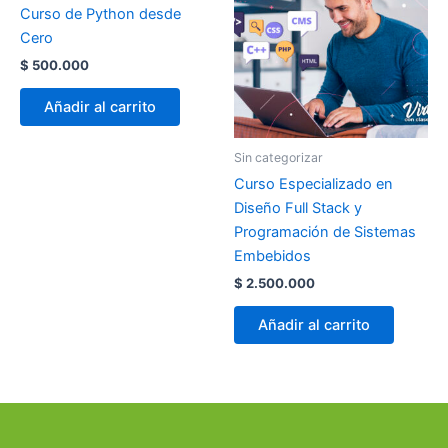
Curso de Python desde
Cero
$
500.000
Añadir al carrito
Sin categorizar
Curso Especializado en
Diseño Full Stack y
Programación de Sistemas
Embebidos
$
2.500.000
Añadir al carrito