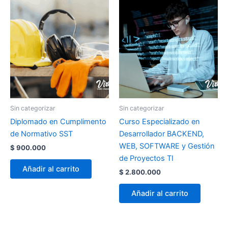
Sin categorizar
Sin categorizar
Diplomado en Cumplimento
Curso Especializado en
de Normativo SST
Desarrollador BACKEND,
WEB, SOFTWARE y Gestión
$
900.000
de Proyectos TI
Añadir al carrito
$
2.800.000
Añadir al carrito